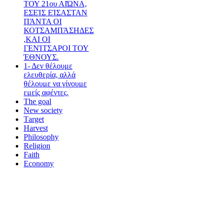
ΤΟΥ 21ου ΑΙΏΝΑ,
ΕΣΕΊΣ ΕΊΣΑΣΤΑΝ
ΠΆΝΤΑ ΟΙ
ΚΟΤΣΑΜΠΆΣΗΔΕΣ
,ΚΑΙ ΟΙ
ΓΕΝΊΤΣΑΡΟΙ ΤΟΥ
ΈΘΝΟΥΣ.
1- Δεν θέλουμε
ελευθερία, αλλά
θέλουμε να γίνουμε
εμείς αφέντες.
The goal
New society
Τarget
Harvest
Philosophy
Religion
Faith
Economy