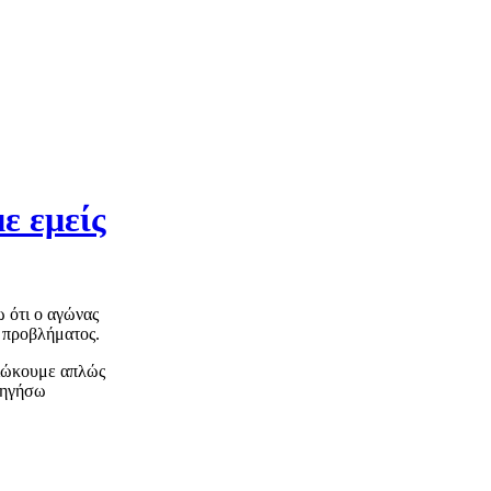
ε εμείς
 ότι ο αγώνας
ύ προβλήματος.
διώκουμε απλώς
εξηγήσω