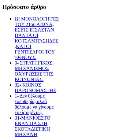
Πρόσφατο
άρθρο
Ω! ΜΟΝΟΛΟΓΗΤΈΣ
ΤΟΥ 21ου ΑΙΏΝΑ,
ΕΣΕΊΣ ΕΊΣΑΣΤΑΝ
ΠΆΝΤΑ ΟΙ
ΚΟΤΣΑΜΠΆΣΗΔΕΣ
,ΚΑΙ ΟΙ
ΓΕΝΊΤΣΑΡΟΙ ΤΟΥ
ΈΘΝΟΥΣ.
0- ΣΤΡΑΤΗΓΙΚΟΣ
ΜΗΧΑNIΣΜΟΣ
ΟΧΥΡΩΣΕΙΣ ΤΗΣ
ΚΟΙΝΩΝΙΑΣ.
32- ΚΟΙΝΟΣ
ΠΑΡΟΝΟΜΑΣΤΗΣ
1- Δεν θέλουμε
ελευθερία, αλλά
θέλουμε να γίνουμε
εμείς αφέντες.
31-ΜΑΝΙΦΕΣΤΟ
ΕΝΑΝΤΙΑ ΣΤΗ
ΣΚΟΤΑΔΙΣΤΙΚΗ
ΜΗΧΑΝΗ