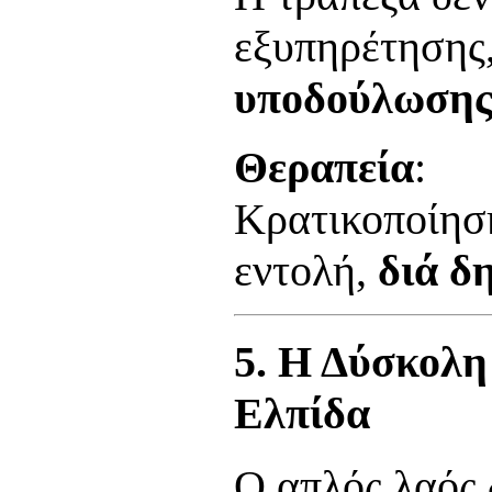
εξυπηρέτησης
υποδούλωση
Θεραπεία
:
Κρατικοποίησ
εντολή,
διά δ
5. Η Δύσκολη
Ελπίδα
Ο απλός λαός