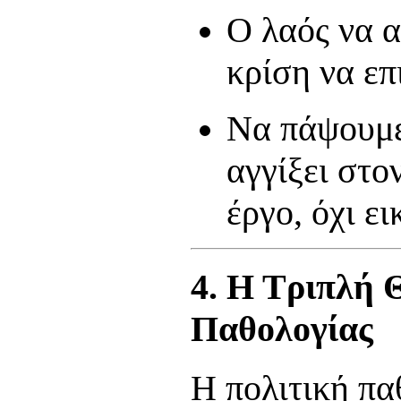
Ο λαός να α
κρίση να επι
Να πάψουμε
αγγίξει στο
έργο, όχι ει
4. Η Τριπλή 
Παθολογίας
Η πολιτική πα